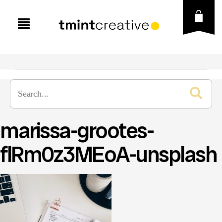
marissa-grootes-
flRm0z3MEoA-unsplash